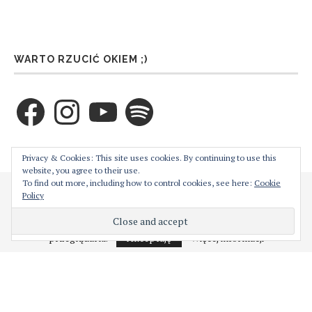
WARTO RZUCIĆ OKIEM ;)
Facebook
Instagram
YouTube
Spotify
ZAPRENUMERUJ TEN BLOG PRZEZ E-MAIL
Privacy & Cookies: This site uses cookies. By continuing to use this
website, you agree to their use.
To find out more, including how to control cookies, see here:
Cookie
Cześć! Moja strona używa ciasteczek w celu bezproblemowego jej
Policy
Wprowadź swój adres email aby zaprenumerować ten
działania. Podejrzewam, że nie jest to dla Ciebie problemem,
natomiast w każdej chwili możesz je wyłączyć z poziomu
blog i otrzymywać powiadomienia o nowych wpisach
przeglądarki.
Akceptuję
Więcej informacji
przez email.
Adres
e-
mail