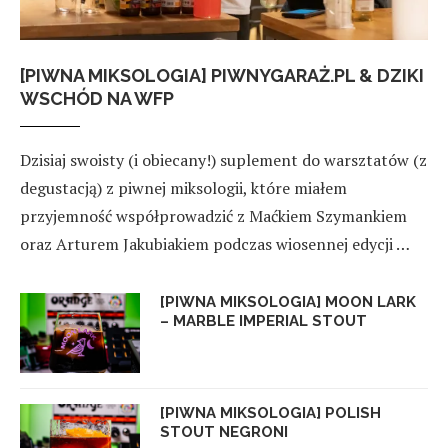
[PIWNA MIKSOLOGIA] PIWNYGARAŻ.PL & DZIKI
WSCHÓD NA WFP
Dzisiaj swoisty (i obiecany!) suplement do warsztatów (z
degustacją) z piwnej miksologii, które miałem
przyjemność współprowadzić z Maćkiem Szymankiem
oraz Arturem Jakubiakiem podczas wiosennej edycji …
[PIWNA MIKSOLOGIA] MOON LARK
– MARBLE IMPERIAL STOUT
[PIWNA MIKSOLOGIA] POLISH
STOUT NEGRONI