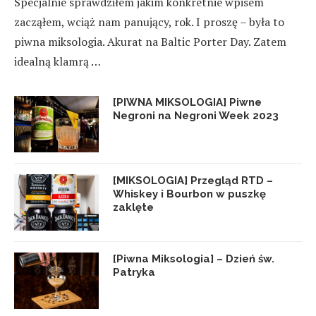
Specjalnie sprawdziłem jakim konkretnie wpisem
zacząłem, wciąż nam panujący, rok. I proszę – była to
piwna miksologia. Akurat na Baltic Porter Day. Zatem
idealną klamrą …
[PIWNA MIKSOLOGIA] Piwne
Negroni na Negroni Week 2023
[MIKSOLOGIA] Przegląd RTD –
Whiskey i Bourbon w puszkę
zaklęte
[Piwna Miksologia] – Dzień św.
Patryka