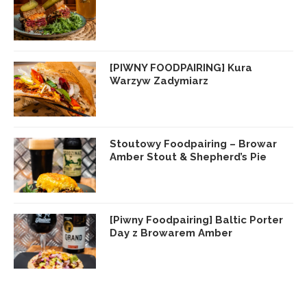
[PIWNY FOODPAIRING] Kura
Warzyw Zadymiarz
Stoutowy Foodpairing – Browar
Amber Stout & Shepherd’s Pie
[Piwny Foodpairing] Baltic Porter
Day z Browarem Amber