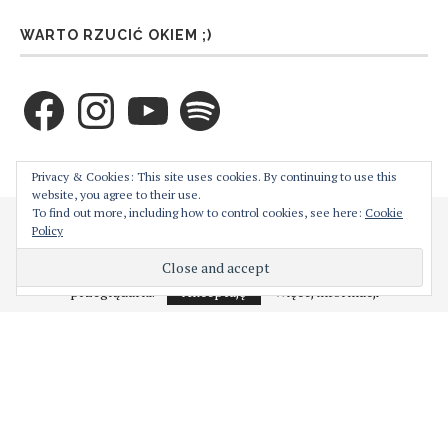
WARTO RZUCIĆ OKIEM ;)
Facebook
Instagram
YouTube
Spotify
ZAPRENUMERUJ TEN BLOG PRZEZ E-MAIL
Privacy & Cookies: This site uses cookies. By continuing to use this
website, you agree to their use.
To find out more, including how to control cookies, see here:
Cookie
Cześć! Moja strona używa ciasteczek w celu bezproblemowego jej
Policy
Wprowadź swój adres email aby zaprenumerować ten
działania. Podejrzewam, że nie jest to dla Ciebie problemem,
natomiast w każdej chwili możesz je wyłączyć z poziomu
blog i otrzymywać powiadomienia o nowych wpisach
przeglądarki.
Akceptuję
Więcej informacji
przez email.
Adres
e-
mail
ZAPISY