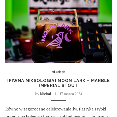
Miksologia
[PIWNA MIKSOLOGIA] MOON LARK – MARBLE
IMPERIAL STOUT
by
Michał
17 marca 2024
Równo w tegoroczne celebrowanie św. Patryka szybki
przepis na kolejny stoutowy koktajl piwny. Tym razem