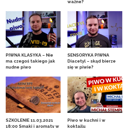
ważne?
PIWNA KLASYKA – Nie
SENSORYKA PIWNA
ma czegoś takiego jak
Diacetyl – skąd bierze
nudne piwo
się w piwie?
SZKOLENIE 11.03.2021
Piwo w kuchni i w
18:00 Smaki i aromaty w
koktajlu