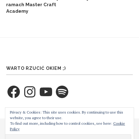
ramach Master Craft
Academy
WARTO RZUCIĆ OKIEM ;)
Facebook
Instagram
YouTube
Spotify
ZAPRENUMERUJ TEN BLOG PRZEZ E-MAIL
Privacy & Cookies: This site uses cookies. By continuing to use this
website, you agree to their use.
To find out more, including how to control cookies, see here:
Cookie
Cześć! Moja strona używa ciasteczek w celu bezproblemowego jej
Policy
Wprowadź swój adres email aby zaprenumerować ten
działania. Podejrzewam, że nie jest to dla Ciebie problemem,