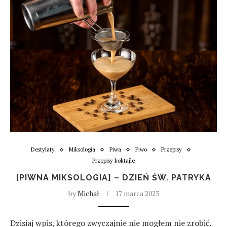
Destylaty
Miksologia
Piwa
Piwo
Przepisy
Przepisy koktajle
[PIWNA MIKSOLOGIA] – DZIEŃ ŚW. PATRYKA
by
Michał
17 marca 2023
Dzisiaj wpis, którego zwyczajnie nie mogłem nie zrobić.