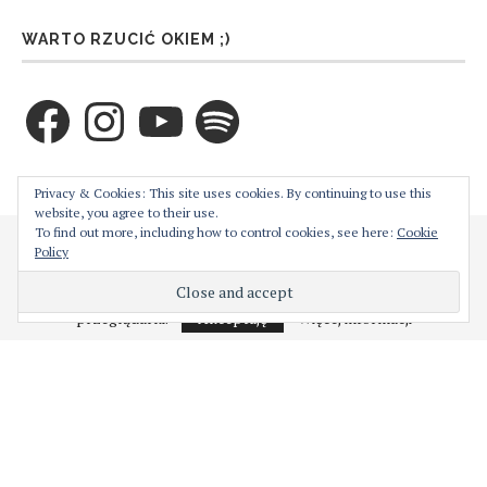
WARTO RZUCIĆ OKIEM ;)
Facebook
Instagram
YouTube
Spotify
ZAPRENUMERUJ TEN BLOG PRZEZ E-MAIL
Privacy & Cookies: This site uses cookies. By continuing to use this
website, you agree to their use.
To find out more, including how to control cookies, see here:
Cookie
Cześć! Moja strona używa ciasteczek w celu bezproblemowego jej
Policy
Wprowadź swój adres email aby zaprenumerować ten
działania. Podejrzewam, że nie jest to dla Ciebie problemem,
natomiast w każdej chwili możesz je wyłączyć z poziomu
blog i otrzymywać powiadomienia o nowych wpisach
przeglądarki.
Akceptuję
Więcej informacji
przez email.
Adres
e-
mail
ZAPISY