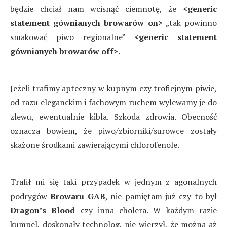
będzie chciał nam wcisnąć ciemnotę, że
<generic
statement gównianych browarów on>
„tak powinno
smakować piwo regionalne”
<generic statement
gównianych browarów off>
.
Jeżeli trafimy apteczny w kupnym czy trofiejnym piwie,
od razu eleganckim i fachowym ruchem wylewamy je do
zlewu, ewentualnie kibla. Szkoda zdrowia. Obecność
oznacza bowiem, że piwo/zbiorniki/surowce zostały
skażone środkami zawierającymi chlorofenole.
Trafił mi się taki przypadek w jednym z agonalnych
podrygów
Browaru GAB
, nie pamiętam już czy to był
Dragon’s Blood
czy inna cholera. W każdym razie
kumpel, doskonały technolog, nie wierzył, że można aż