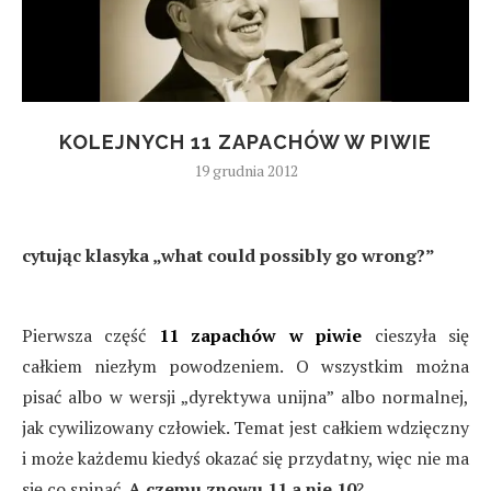
KOLEJNYCH 11 ZAPACHÓW W PIWIE
19 grudnia 2012
cytując klasyka „what could possibly go wrong?”
Pierwsza część
11 zapachów w piwie
cieszyła się
całkiem niezłym powodzeniem. O wszystkim można
pisać albo w wersji „dyrektywa unijna” albo normalnej,
jak cywilizowany człowiek. Temat jest całkiem wdzięczny
i może każdemu kiedyś okazać się przydatny, więc nie ma
się co spinać.
A czemu znowu 11 a nie 10
?