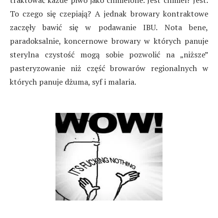
traktować każde piwo jako chmielone. Jest chmiel? Jest.
To czego się czepiają? A jednak browary kontraktowe
zaczęły bawić się w podawanie IBU. Nota bene,
paradoksalnie, koncernowe browary w których panuje
sterylna czystość mogą sobie pozwolić na „niższe”
pasteryzowanie niż część browarów regionalnych w
których panuje dżuma, syf i malaria.