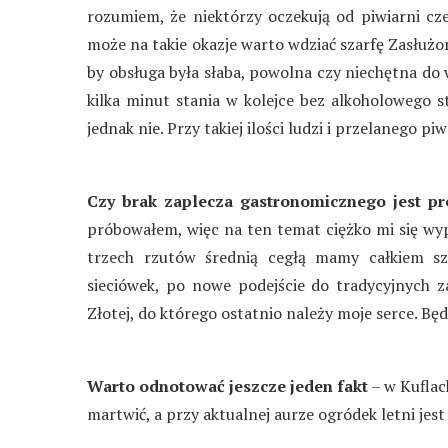
rozumiem, że niektórzy oczekują od piwiarni cze
może na takie okazje warto wdziać szarfę Zasłuż
by obsługa była słaba, powolna czy niechętna do 
kilka minut stania w kolejce bez alkoholowego st
jednak nie. Przy takiej ilości ludzi i przelanego 
Czy brak zaplecza gastronomicznego jest 
próbowałem, więc na ten temat ciężko mi się wypo
trzech rzutów średnią cegłą mamy całkiem sz
sieciówek, po nowe podejście do tradycyjnych z
Złotej, do którego ostatnio należy moje serce. Będ
Warto odnotować jeszcze jeden fakt
– w Kuflac
martwić, a przy aktualnej aurze ogródek letni je