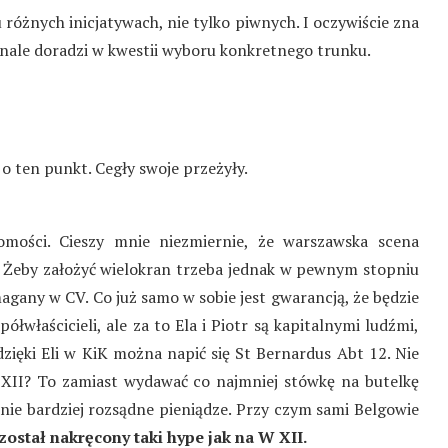
u różnych inicjatywach, nie tylko piwnych. I oczywiście zna
onale doradzi w kwestii wyboru konkretnego trunku.
 o ten punkt. Cegły swoje przeżyły.
mości. Cieszy mnie niezmiernie, że warszawska scena
. Żeby założyć wielokran trzeba jednak w pewnym stopniu
gany w CV. Co już samo w sobie jest gwarancją, że będzie
ółwłaścicieli, ale za to Ela i Piotr są kapitalnymi ludźmi,
ięki Eli w KiK można napić się St Bernardus Abt 12. Nie
n XII? To zamiast wydawać co najmniej stówkę na butelkę
nie bardziej rozsądne pieniądze. Przy czym sami Belgowie
został nakręcony taki hype jak na W XII.