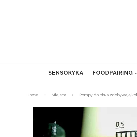
SENSORYKA
FOODPAIRING
Home
Miejsca
Pompy do piwa zdobywają kol