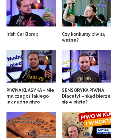
Irish Car Bomb
Czy konkursy piw są
ważne?
PIWNA KLASYKA – Nie
SENSORYKA PIWNA
ma czegoś takiego
Diacetyl – skąd bierze
jak nudne piwo
się w piwie?