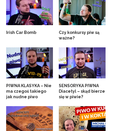
Irish Car Bomb
Czy konkursy piw są
ważne?
PIWNA KLASYKA – Nie
SENSORYKA PIWNA
ma czegoś takiego
Diacetyl – skąd bierze
jak nudne piwo
się w piwie?