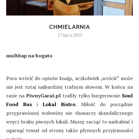
CHMIELARNIA
17 lipca 2013
multitap na bogato
Pora wrócić do opisów knajp, aczkolwiek „wrócić” może
nie jest tutaj najbardziej trafnym słowem. W końcu na
razie na
PiwnyGaraż.pl
trafiły tylko burgerownie
Soul
Food Bus
i
Lokal Bistro
. Miłość do porządnie
przyprawionej wołowiny nie tłumaczy skandalicznego
wręcz braku piwnych lokali. Muszę zacząć to nadrabiać i
ogarnąć temat od strony także płynnych przyjemności
w życiu.