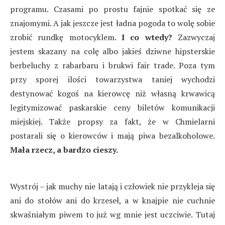
programu. Czasami po prostu fajnie spotkać się ze
znajomymi. A jak jeszcze jest ładna pogoda to wolę sobie
zrobić rundkę motocyklem.
I co wtedy?
Zazwyczaj
jestem skazany na colę albo jakieś dziwne hipsterskie
berbeluchy z rabarbaru i brukwi fair trade. Poza tym
przy sporej ilości towarzystwa taniej wychodzi
destynować kogoś na kierowcę niż własną krwawicą
legitymizować paskarskie ceny biletów komunikacji
miejskiej. Także propsy za fakt, że w Chmielarni
postarali się o kierowców i mają piwa bezalkoholowe.
Mała rzecz, a bardzo cieszy.
Wystrój – jak muchy nie latają i człowiek nie przykleja się
ani do stołów ani do krzeseł, a w knajpie nie cuchnie
skwaśniałym piwem to już wg mnie jest uczciwie. Tutaj