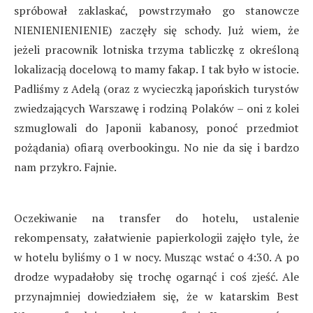
spróbował zaklaskać, powstrzymało go stanowcze
NIENIENIENIENIE) zaczęły się schody. Już wiem, że
jeżeli pracownik lotniska trzyma tabliczkę z określoną
lokalizacją docelową to mamy fakap. I tak było w istocie.
Padliśmy z Adelą (oraz z wycieczką japońskich turystów
zwiedzających Warszawę i rodziną Polaków – oni z kolei
szmuglowali do Japonii kabanosy, ponoć przedmiot
pożądania) ofiarą overbookingu. No nie da się i bardzo
nam przykro. Fajnie.
Oczekiwanie na transfer do hotelu, ustalenie
rekompensaty, załatwienie papierkologii zajęło tyle, że
w hotelu byliśmy o 1 w nocy. Musząc wstać o 4:30. A po
drodze wypadałoby się trochę ogarnąć i coś zjeść. Ale
przynajmniej dowiedziałem się, że w katarskim Best