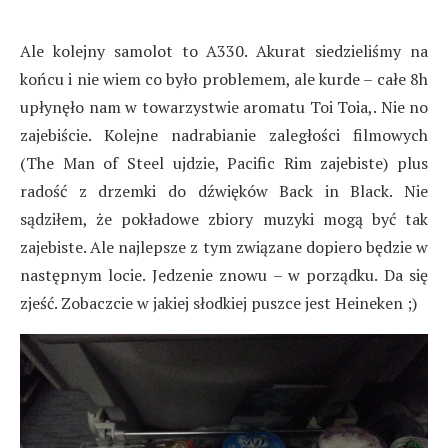
Ale kolejny samolot to A330. Akurat siedzieliśmy na
końcu i nie wiem co było problemem, ale kurde – całe 8h
upłynęło nam w towarzystwie aromatu Toi Toia,. Nie no
zajebiście. Kolejne nadrabianie zaległości filmowych
(The Man of Steel ujdzie, Pacific Rim zajebiste) plus
radość z drzemki do dźwięków Back in Black. Nie
sądziłem, że pokładowe zbiory muzyki mogą być tak
zajebiste. Ale najlepsze z tym związane dopiero będzie w
następnym locie. Jedzenie znowu – w porządku. Da się
zjeść. Zobaczcie w jakiej słodkiej puszce jest Heineken ;)