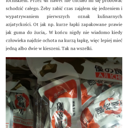
lotniskiem. Przez 4h nawet nie chciało mi się próbować
schodzić całego. Żeby zabić czas zająłem się jedzeniem i
wypatrywaniem pierwszych oznak kulinarnych
azjatyckości. Ot jak np. kurze łapki zapakowane prawie
jak guma do żucia,. W końcu nigdy nie wiadomo kiedy
człowieka najdzie ochota na kurzą łapkę, więc lepiej mieć
jedną albo dwie w kieszeni. Tak na wszelki.