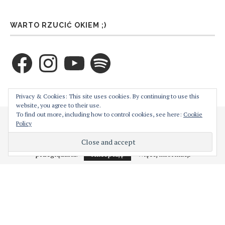
WARTO RZUCIĆ OKIEM ;)
Facebook
Instagram
YouTube
Spotify
ZAPRENUMERUJ TEN BLOG PRZEZ E-MAIL
Privacy & Cookies: This site uses cookies. By continuing to use this
website, you agree to their use.
To find out more, including how to control cookies, see here:
Cookie
Cześć! Moja strona używa ciasteczek w celu bezproblemowego jej
Policy
Wprowadź swój adres email aby zaprenumerować ten
działania. Podejrzewam, że nie jest to dla Ciebie problemem,
blog i otrzymywać powiadomienia o nowych wpisach
natomiast w każdej chwili możesz je wyłączyć z poziomu
przeglądarki.
Akceptuję
Więcej informacji
przez email.
Adres
e-
mail
ZAPISY