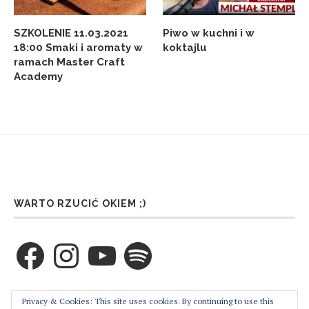
SZKOLENIE 11.03.2021
Piwo w kuchni i w
18:00 Smaki i aromaty w
koktajlu
ramach Master Craft
Academy
WARTO RZUCIĆ OKIEM ;)
Facebook
Instagram
YouTube
Spotify
ZAPRENUMERUJ TEN BLOG PRZEZ E-MAIL
Privacy & Cookies: This site uses cookies. By continuing to use this