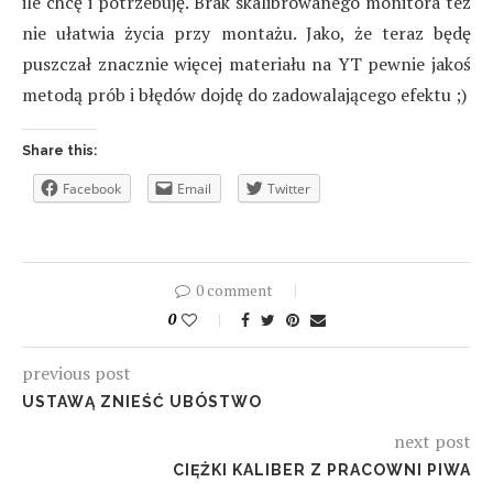
ile chcę i potrzebuję. Brak skalibrowanego monitora też
nie ułatwia życia przy montażu. Jako, że teraz będę
puszczał znacznie więcej materiału na YT pewnie jakoś
metodą prób i błędów dojdę do zadowalającego efektu ;)
Share this:
Facebook
Email
Twitter
0 comment
0
previous post
USTAWĄ ZNIEŚĆ UBÓSTWO
next post
CIĘŻKI KALIBER Z PRACOWNI PIWA