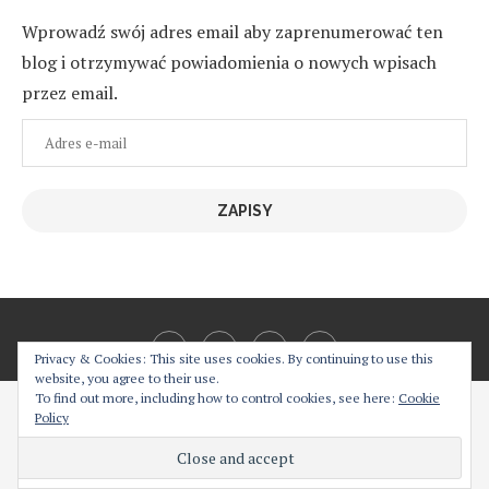
Wprowadź swój adres email aby zaprenumerować ten
blog i otrzymywać powiadomienia o nowych wpisach
przez email.
Adres
e-
mail
ZAPISY
Privacy & Cookies: This site uses cookies. By continuing to use this
website, you agree to their use.
To find out more, including how to control cookies, see here:
Cookie
Cześć! Moja strona używa ciasteczek w celu bezproblemowego jej
Policy
działania. Podejrzewam, że nie jest to dla Ciebie problemem,
@2019 - All Right Reserved. Designed and Developed by
PenciDesign
natomiast w każdej chwili możesz je wyłączyć z poziomu
BACK TO TOP
przeglądarki.
Akceptuję
Więcej informacji