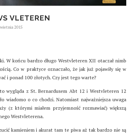
VS VLETEREN
kwietnia 2015
zki. W końcu bardzo długo Westvleteren XII otaczał nimb
ścią. Co w praktyce oznaczało, że jak już pojawiły się w
ać i ponad 100 złotych. Czy jest tego warte?
 to wygląda z St. Bernardusem Abt 12 i Westvleteren 12
yło wiadomo o co chodzi. Natomiast najważniejsza uwaga
anży (z którymi miałem przyjemność rozmawiać) większą
nego Westvleterena.
ucić kamieniem i akurat tam te piwa aż tak bardzo nie są