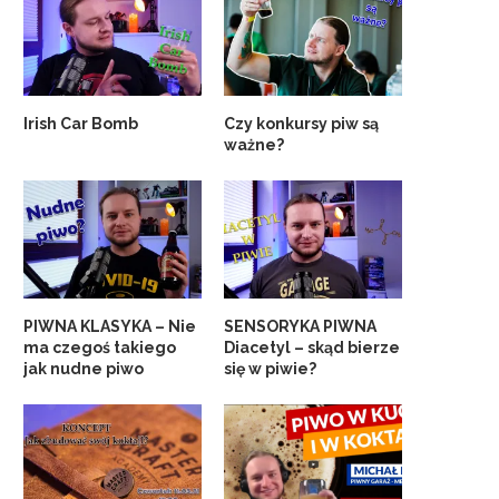
Irish Car Bomb
Czy konkursy piw są
ważne?
PIWNA KLASYKA – Nie
SENSORYKA PIWNA
ma czegoś takiego
Diacetyl – skąd bierze
jak nudne piwo
się w piwie?