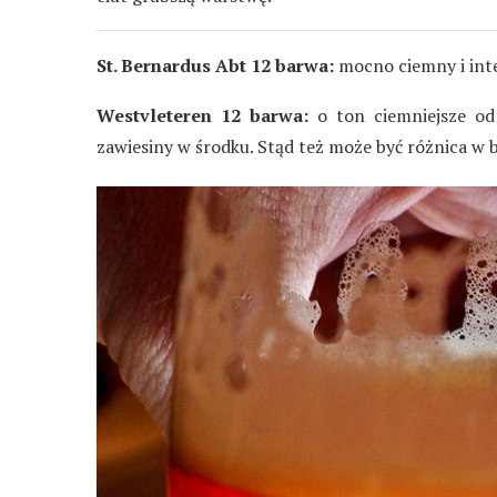
St. Bernardus Abt 12 barwa:
mocno ciemny i int
Westvleteren 12 barwa:
o ton ciemniejsze od
zawiesiny w środku. Stąd też może być różnica w 