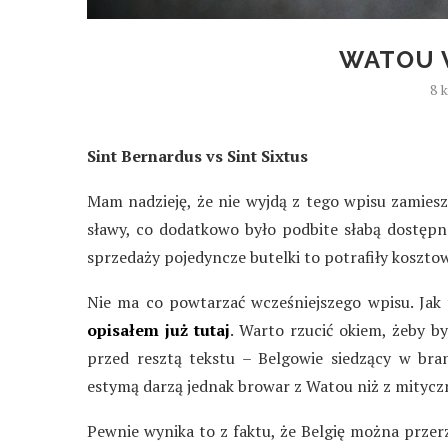
WATOU 
8 
Sint Bernardus vs Sint Sixtus
Mam nadzieję, że nie wyjdą z tego wpisu zamies
sławy, co dodatkowo było podbite słabą dostępno
sprzedaży pojedyncze butelki to potrafiły kosztow
Nie ma co powtarzać wcześniejszego wpisu. Jak
opisałem już tutaj
. Warto rzucić okiem, żeby b
przed resztą tekstu – Belgowie siedzący w br
estymą darzą jednak browar z Watou niż z mitycz
Pewnie wynika to z faktu, że Belgię można przerz