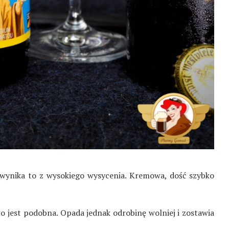
 wynika to z wysokiego wysycenia. Kremowa, dość szybko
o jest podobna. Opada jednak odrobinę wolniej i zostawia