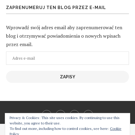
ZAPRENUMERUJ TEN BLOG PRZEZ E-MAIL
Wprowadź swój adres email aby zaprenumerować ten
blog i otrzymywać powiadomienia o nowych wpisach
przez email.
Adres
e-
mail
ZAPISY
Privacy & Cookies: This site uses cookies. By continuing to use this
website, you agree to their use.
To find out more, including how to control cookies, see here:
Cookie
Cześć! Moja strona używa ciasteczek w celu bezproblemowego jej
Policy