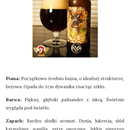
Piana:
Początkowo średnio bujna, o idealnej strukturze,
beżowa. Opada do 1cm dywanika znacząc szkło.
Barwa:
Piękny, głęboki palisander z iskrą. Świetnie
wygląda pod światło.
Zapach:
Bardzo słodki aromat. Dynia, lukrecja, słód
karmelowy, wanilia, estry owocowe, lekkie pieprzne