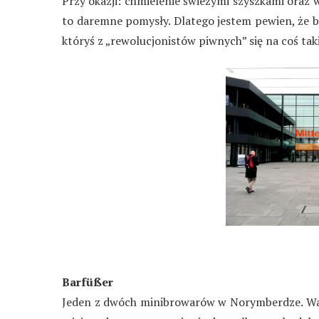
Przy okazji: chmielenie świeżymi szyszkami oraz 
to daremne pomysły. Dlatego jestem pewien, że bę
któryś z „rewolucjonistów piwnych” się na coś tak
Barfüßer
Jeden z dwóch minibrowarów w Norymberdze. Wart