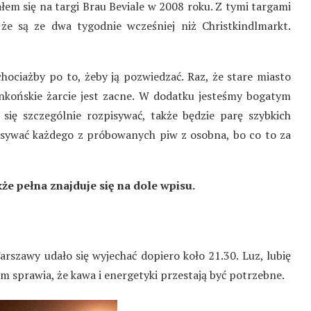
łem się na targi Brau Beviale w 2008 roku. Z tymi targami
 że są ze dwa tygodnie wcześniej niż Christkindlmarkt.
ociażby po to, żeby ją pozwiedzać. Raz, że stare miasto
ankońskie żarcie jest zacne. W dodatku jesteśmy bogatym
 się szczególnie rozpisywać, także będzie parę szybkich
pisywać każdego z próbowanych piw z osobna, bo co to za
kże pełna znajduje się na dole wpisu.
rszawy udało się wyjechać dopiero koło 21.30. Luz, lubię
0m sprawia, że kawa i energetyki przestają być potrzebne.