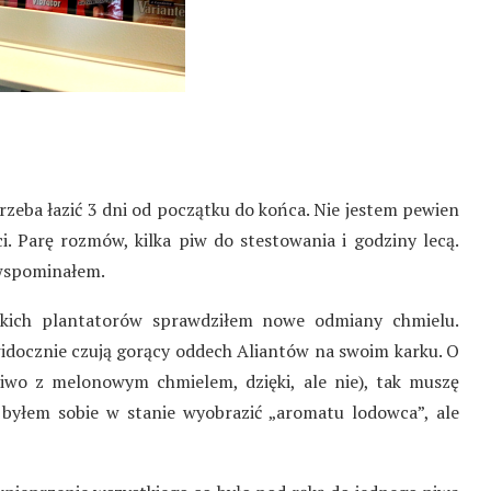
 trzeba łazić 3 dni od początku do końca. Nie jestem pewien
i. Parę rozmów, kilka piw do stestowania i godziny lecą.
 wspominałem.
ckich plantatorów sprawdziłem nowe odmiany chmielu.
widocznie czują gorący oddech Aliantów na swoim karku. O
iwo z melonowym chmielem, dzięki, ale nie), tak muszę
e byłem sobie w stanie wyobrazić „aromatu lodowca”, ale