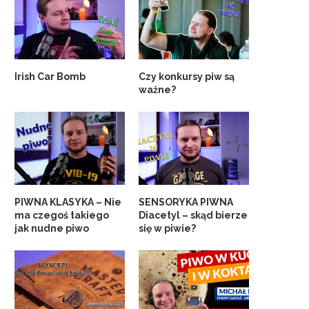
Irish Car Bomb
Czy konkursy piw są
ważne?
PIWNA KLASYKA – Nie
SENSORYKA PIWNA
ma czegoś takiego
Diacetyl – skąd bierze
jak nudne piwo
się w piwie?