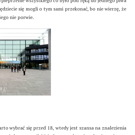
wpieprzenie wszystkiego co było pod ręką do jednego piwa
dziecie się mogli o tym sami przekonać, bo nie wierzę, że
iego nie porwie.
o wybrać się przed 18, wtedy jest szansa na znalezienia