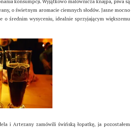
konania konsumpcji. Wyjątkowo malownicza knajpa, piwa są
owany, o świetnym aromacie ciemnych słodów. Jasne mocno
ie o średnim wysyceniu, idealnie sprzyjającym większemu
dela i Artezany zamówili świńską łopatkę, ja pozostałem