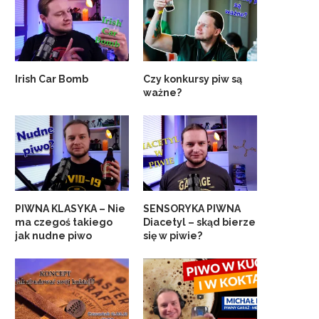
Irish Car Bomb
Czy konkursy piw są
ważne?
PIWNA KLASYKA – Nie
SENSORYKA PIWNA
ma czegoś takiego
Diacetyl – skąd bierze
jak nudne piwo
się w piwie?