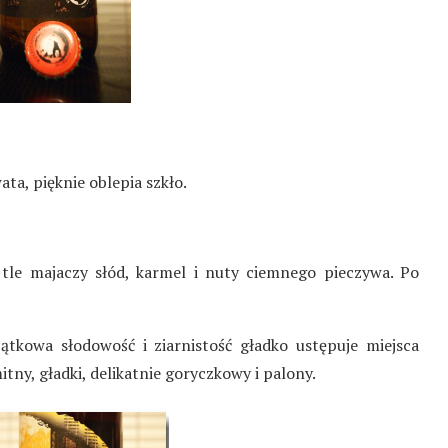
ta, pięknie oblepia szkło.
le majaczy słód, karmel i nuty ciemnego pieczywa. Po
ątkowa słodowość i ziarnistość gładko ustępuje miejsca
y, gładki, delikatnie goryczkowy i palony.