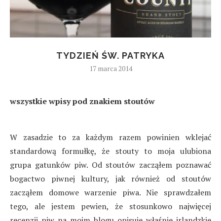
TYDZIEŃ ŚW. PATRYKA
17 marca 2014
wszystkie wpisy pod znakiem stoutów
W zasadzie to za każdym razem powinien wklejać
standardową formułkę, że stouty to moja ulubiona
grupa gatunków piw. Od stoutów zacząłem poznawać
bogactwo piwnej kultury, jak również od stoutów
zacząłem domowe warzenie piwa. Nie sprawdzałem
tego, ale jestem pewien, że stosunkowo najwięcej
recenzji piw na moim blogu opisuje właśnie irlandzkie