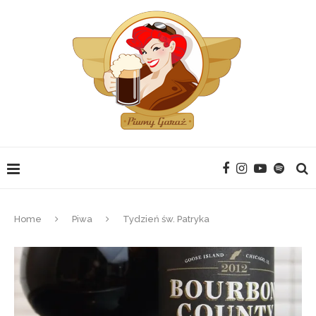
Home
Piwa
Tydzień św. Patryka