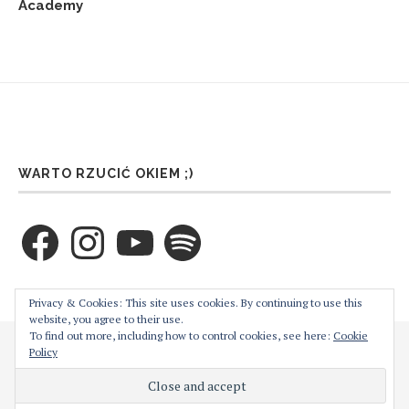
Academy
WARTO RZUCIĆ OKIEM ;)
Facebook
Instagram
YouTube
Spotify
ZAPRENUMERUJ TEN BLOG PRZEZ E-MAIL
Privacy & Cookies: This site uses cookies. By continuing to use this
website, you agree to their use.
To find out more, including how to control cookies, see here:
Cookie
Cześć! Moja strona używa ciasteczek w celu bezproblemowego jej
Policy
Wprowadź swój adres email aby zaprenumerować ten
działania. Podejrzewam, że nie jest to dla Ciebie problemem,
blog i otrzymywać powiadomienia o nowych wpisach
natomiast w każdej chwili możesz je wyłączyć z poziomu
przeglądarki.
Akceptuję
Więcej informacji