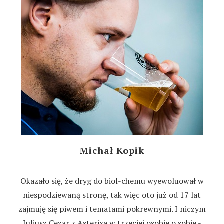
Michał Kopik
Okazało się, że dryg do biol-chemu wyewoluował w
niespodziewaną stronę, tak więc oto już od 17 lat
zajmuję się piwem i tematami pokrewnymi. I niczym
Juliusz Cezar z Asterixa w trzeciej osobie o sobie -