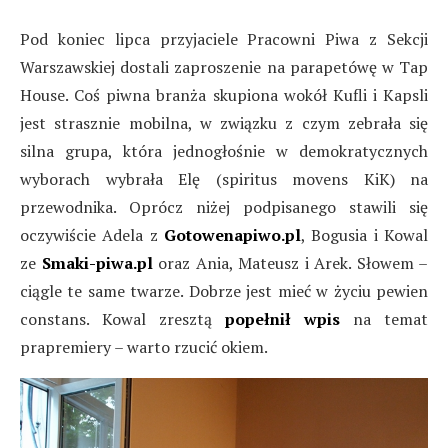
Pod koniec lipca przyjaciele Pracowni Piwa z Sekcji
Warszawskiej dostali zaproszenie na parapetówę w Tap
House. Coś piwna branża skupiona wokół Kufli i Kapsli
jest strasznie mobilna, w związku z czym zebrała się
silna grupa, która jednogłośnie w demokratycznych
wyborach wybrała Elę (spiritus movens KiK) na
przewodnika. Oprócz niżej podpisanego stawili się
oczywiście Adela z
Gotowenapiwo.pl
, Bogusia i Kowal
ze
Smaki-piwa.pl
oraz Ania, Mateusz i Arek. Słowem –
ciągle te same twarze. Dobrze jest mieć w życiu pewien
constans. Kowal zresztą
popełnił wpis
na temat
prapremiery – warto rzucić okiem.