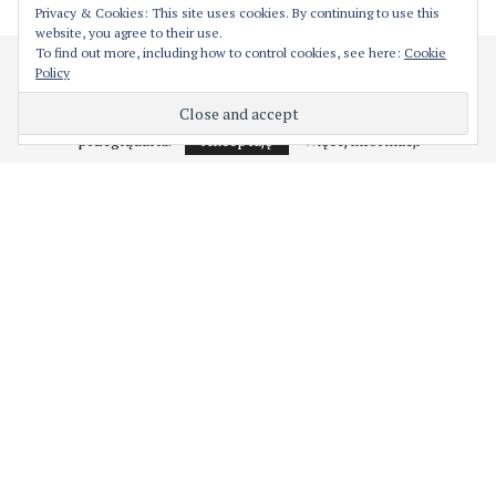
ZAPRENUMERUJ TEN BLOG PRZEZ E-MAIL
Privacy & Cookies: This site uses cookies. By continuing to use this
website, you agree to their use.
To find out more, including how to control cookies, see here:
Cookie
Cześć! Moja strona używa ciasteczek w celu bezproblemowego jej
Policy
Wprowadź swój adres email aby zaprenumerować ten
działania. Podejrzewam, że nie jest to dla Ciebie problemem,
natomiast w każdej chwili możesz je wyłączyć z poziomu
blog i otrzymywać powiadomienia o nowych wpisach
przeglądarki.
Akceptuję
Więcej informacji
przez email.
Adres
e-
mail
ZAPISY
@2019 - All Right Reserved. Designed and Developed by
PenciDesign