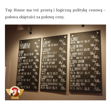
Tap House ma też prostą i logiczną politykę cenową –
połowa objętości za połowę ceny.