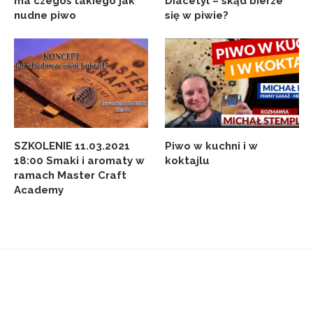
ma czegoś takiego jak
Diacetyl – skąd bierze
nudne piwo
się w piwie?
SZKOLENIE 11.03.2021
Piwo w kuchni i w
18:00 Smaki i aromaty w
koktajlu
ramach Master Craft
Academy