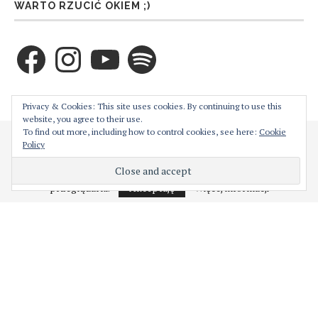
WARTO RZUCIĆ OKIEM ;)
Facebook
Instagram
YouTube
Spotify
ZAPRENUMERUJ TEN BLOG PRZEZ E-MAIL
Privacy & Cookies: This site uses cookies. By continuing to use this
website, you agree to their use.
To find out more, including how to control cookies, see here:
Cookie
Cześć! Moja strona używa ciasteczek w celu bezproblemowego jej
Policy
Wprowadź swój adres email aby zaprenumerować ten
działania. Podejrzewam, że nie jest to dla Ciebie problemem,
blog i otrzymywać powiadomienia o nowych wpisach
natomiast w każdej chwili możesz je wyłączyć z poziomu
przeglądarki.
Akceptuję
Więcej informacji
przez email.
Adres
e-
mail
ZAPISY