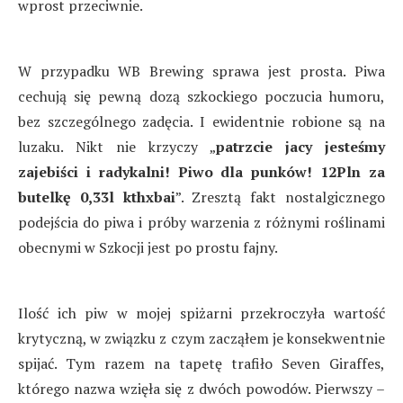
wprost przeciwnie.
W przypadku WB Brewing sprawa jest prosta. Piwa
cechują się pewną dozą szkockiego poczucia humoru,
bez szczególnego zadęcia. I ewidentnie robione są na
luzaku. Nikt nie krzyczy „
patrzcie jacy jesteśmy
zajebiści i radykalni! Piwo dla punków! 12Pln za
butelkę 0,33l kthxbai
”. Zresztą fakt nostalgicznego
podejścia do piwa i próby warzenia z różnymi roślinami
obecnymi w Szkocji jest po prostu fajny.
Ilość ich piw w mojej spiżarni przekroczyła wartość
krytyczną, w związku z czym zacząłem je konsekwentnie
spijać. Tym razem na tapetę trafiło Seven Giraffes,
którego nazwa wzięła się z dwóch powodów. Pierwszy –