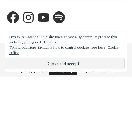
Facebook
Instagram
YouTube
Spotify
ZAPRENUMERUJ TEN BLOG PRZEZ E-MAIL
Privacy & Cookies: This site uses cookies. By continuing to use this
website, you agree to their use.
To find out more, including how to control cookies, see here:
Cookie
Cześć! Moja strona używa ciasteczek w celu bezproblemowego jej
Policy
Wprowadź swój adres email aby zaprenumerować ten
działania. Podejrzewam, że nie jest to dla Ciebie problemem,
natomiast w każdej chwili możesz je wyłączyć z poziomu
blog i otrzymywać powiadomienia o nowych wpisach
przeglądarki.
Akceptuję
Więcej informacji
przez email.
Adres
e-
mail
ZAPISY