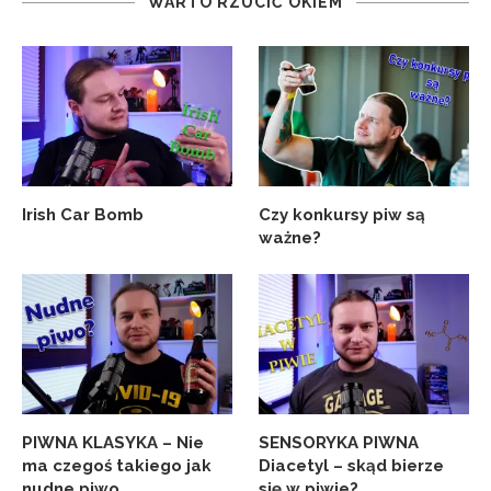
WARTO RZUCIĆ OKIEM
Irish Car Bomb
Czy konkursy piw są
ważne?
PIWNA KLASYKA – Nie
SENSORYKA PIWNA
ma czegoś takiego jak
Diacetyl – skąd bierze
nudne piwo
się w piwie?