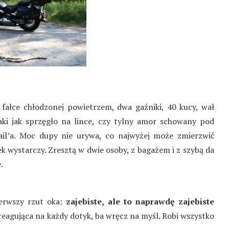
fałce chłodzonej powietrzem, dwa gaźniki, 40 kucy, wał
smaki jak sprzęgło na lince, czy tylny amor schowany pod
ail’a. Moc dupy nie urywa, co najwyżej może zmierzwić
ek wystarczy. Zresztą w dwie osoby, z bagażem i z szybą da
.
ierwszy rzut oka:
zajebiste, ale to naprawdę zajebiste
reagująca na każdy dotyk, ba wręcz na myśl. Robi wszystko