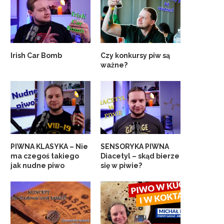
Irish Car Bomb
Czy konkursy piw są
ważne?
PIWNA KLASYKA – Nie
SENSORYKA PIWNA
ma czegoś takiego
Diacetyl – skąd bierze
jak nudne piwo
się w piwie?