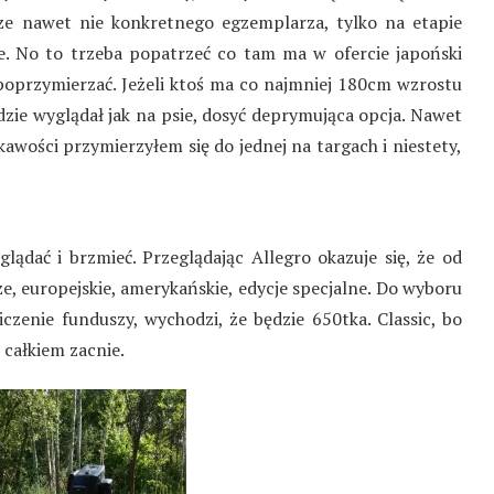
ze nawet nie konkretnego egzemplarza, tylko na etapie
e. No to trzeba popatrzeć co tam ma w ofercie japoński
 poprzymierzać. Jeżeli ktoś ma co najmniej 180cm wzrostu
zie wyglądał jak na psie, dosyć deprymująca opcja. Nawet
awości przymierzyłem się do jednej na targach i niestety,
lądać i brzmieć. Przeglądając Allegro okazuje się, że od
e, europejskie, amerykańskie, edycje specjalne. Do wyboru
iczenie funduszy, wychodzi, że będzie 650tka. Classic, bo
 całkiem zacnie.