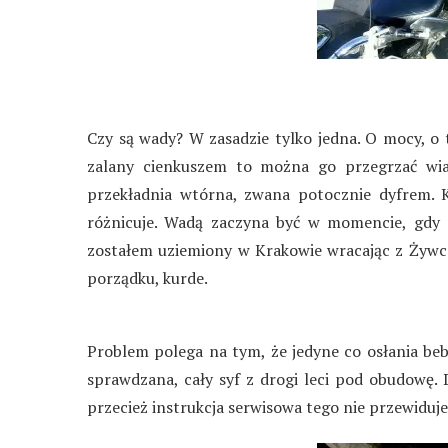
Czy są wady? W zasadzie tylko jedna. O mocy, o t
zalany cienkuszem to można go przegrzać wi
przekładnia wtórna, zwana potocznie dyfrem. K
różnicuje. Wadą zaczyna być w momencie, gdy n
zostałem uziemiony w Krakowie wracając z Żywca.
porządku, kurde.
Problem polega na tym, że jedyne co osłania bebe
sprawdzana, cały syf z drogi leci pod obudowę.
przecież instrukcja serwisowa tego nie przewiduje)