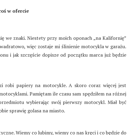
coś w ofercie
się we znaki. Niestety przy moich oponach „na Kalifornię”
 kwadratowo, więc zostaje mi ślinienie motocykla w garażu.
ezonu i jak szczęście dopisze od początku marca już będzie
i robi papiery na motocykle. A skoro coraz więcej jest
 motocyklami. Pamiętam ile czasu sam spędziłem na różnej
 przedmiotu wybierając swój pierwszy motocykl. Miał być
sobie sprawię golasa na miasto.
yczne. Wiemy co lubimy, wiemy co nas kręci i co będzie do