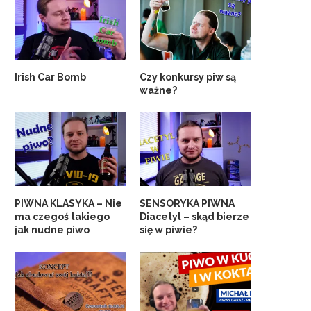
Irish Car Bomb
Czy konkursy piw są
ważne?
PIWNA KLASYKA – Nie
SENSORYKA PIWNA
ma czegoś takiego
Diacetyl – skąd bierze
jak nudne piwo
się w piwie?