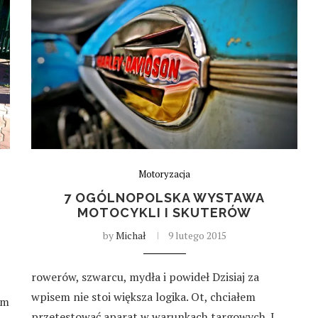
Motoryzacja
7 OGÓLNOPOLSKA WYSTAWA
MOTOCYKLI I SKUTERÓW
by
Michał
9 lutego 2015
rowerów, szwarcu, mydła i powideł Dzisiaj za
wpisem nie stoi większa logika. Ot, chciałem
ym
przetestować aparat w warunkach targowych. I