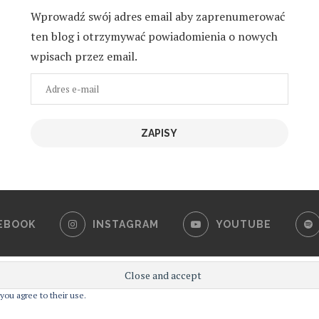
Wprowadź swój adres email aby zaprenumerować
ten blog i otrzymywać powiadomienia o nowych
wpisach przez email.
Adres
e-
mail
ZAPISY
EBOOK
INSTAGRAM
YOUTUBE
@2019 - All Right Reserved. Designed and Developed by
PenciDesign
you agree to their use.
j działania. Podejrzewam, że nie jest to dla Ciebie problemem, natomi
BACK TO TOP
Akceptuję
Więcej informacji