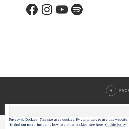
Facebook
Instagram
YouTube
Spotify
FAC
Privacy & Cookies: This site uses cookies. By continuing to use this website, 
Cześć! Moja strona używa ciasteczek w celu bezproblemowego je
To find out more, including how to control cookies, see here:
Cookie Policy