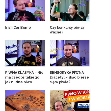
Irish Car Bomb
Czy konkursy piw są
ważne?
PIWNA KLASYKA – Nie
SENSORYKA PIWNA
ma czegoś takiego
Diacetyl – skąd bierze
jak nudne piwo
się w piwie?